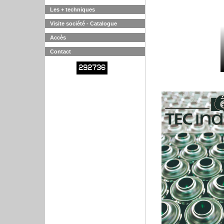
Les + techniques
Visite société - Catalogue
Accès
Contact
292736