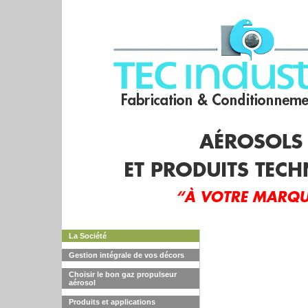
La Société
Gestion intégrale de vos décors
Choisir le bon gaz propulseur
aérosol
Produits et applications