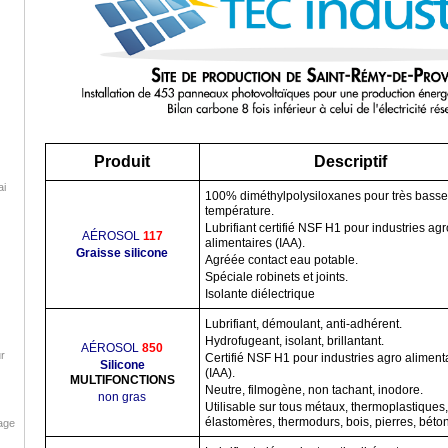
Produit
Descriptif
ai
100% diméthylpolysiloxanes pour très basse
température.
Lubrifiant certifié NSF H1 pour industries agr
AÉROSOL
117
alimentaires (IAA).
Graisse silicone
Agréée contact eau potable.
Spéciale robinets et joints.
Isolante diélectrique
Lubrifiant, démoulant, anti-adhérent.
Hydrofugeant, isolant, brillantant.
AÉROSOL
850
ur
Certifié NSF H1 pour industries agro aliment
Silicone
(IAA).
MULTIFONCTIONS
Neutre, filmogène, non tachant, inodore.
non gras
Utilisable sur tous métaux, thermoplastiques,
élastomères, thermodurs, bois, pierres, béton
age