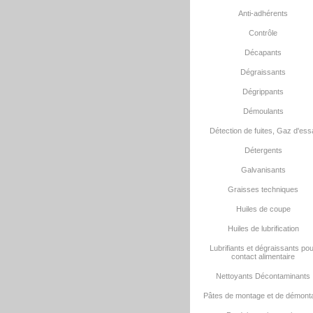
Anti-adhérents
Contrôle
Décapants
Dégraissants
Dégrippants
Démoulants
Détection de fuites, Gaz d'ess
Détergents
Galvanisants
Graisses techniques
Huiles de coupe
Huiles de lubrification
Lubrifiants et dégraissants po
contact alimentaire
Nettoyants Décontaminants
Pâtes de montage et de démont